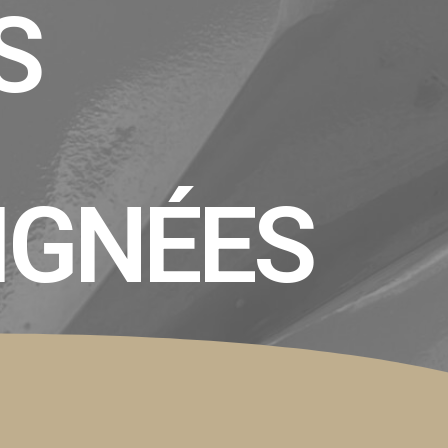
S
IGNÉES